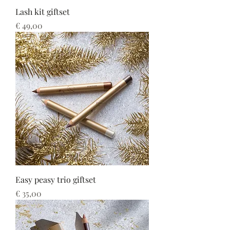
Lash kit giftset
Prijs
€ 49,00
Easy peasy trio giftset
Prijs
€ 35,00