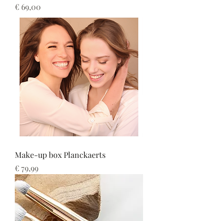
Prijs
€ 69,00
Make-up box Planckaerts
Prijs
€ 79,99