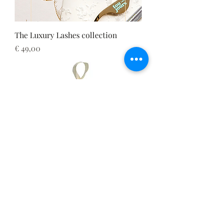
The Luxury Lashes collection
Prijs
€ 49,00
Everlasting beauty
Prijs
€ 49,00