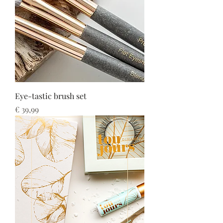
Eye-tastic brush set
Prijs
€ 39,99