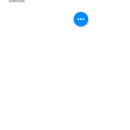
toilettas
©2020 door Braids & Shades by Lore.