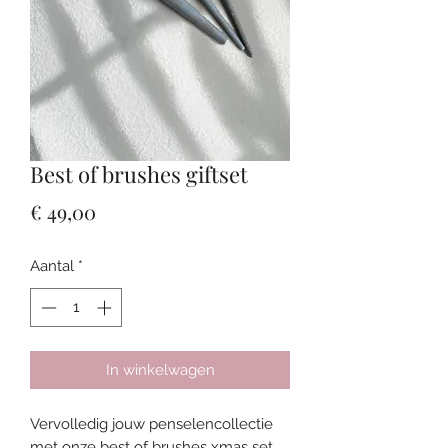
Best of brushes giftset
Prijs
€ 49,00
Aantal
*
In winkelwagen
Vervolledig jouw penselencollectie
met onze best of brushes xmas set.