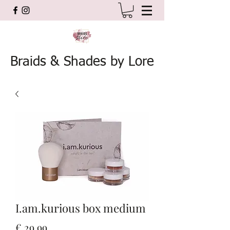
Braids & Shades by Lore
I.am.kurious box medium
Prijs
€ 29,99