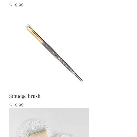
Prijs
€ 19,99
Smudge brush
Prijs
€ 19,99