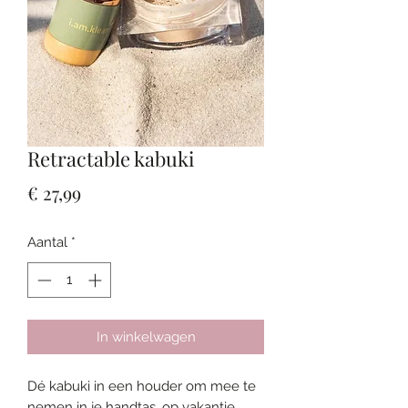
Retractable kabuki
Prijs
€ 27,99
Aantal
*
In winkelwagen
Dé kabuki in een houder om mee te
nemen in je handtas, op vakantie,..