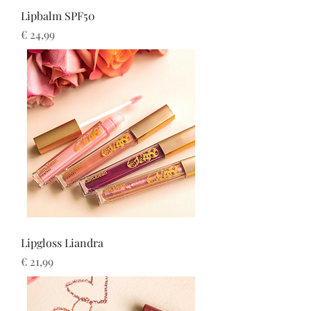
Lipbalm SPF50
Prijs
€ 24,99
Lipgloss Liandra
Prijs
€ 21,99