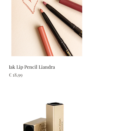
Iak Lip Pencil Liandra
Prijs
€ 18,99