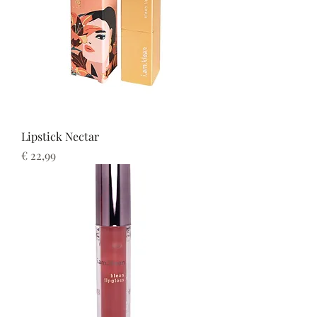
Lipstick Nectar
Prijs
€ 22,99