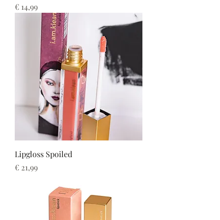
Prijs
€ 14,99
Lipgloss Spoiled
Prijs
€ 21,99