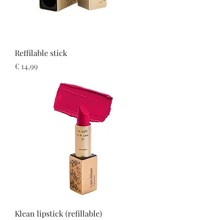
Reffilable stick
Prijs
€ 14,99
Klean lipstick (refillable)