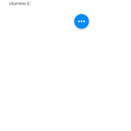
vitamine E.
©2020 door Braids & Shades by Lore.