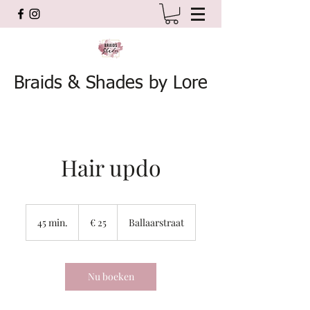
Braids & Shades by Lore
Hair updo
25
euro
45 min.
4
€ 25
Ballaarstraat
5
m
i
n
Nu boeken
.