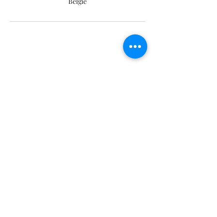
België
©2020 door Braids & Shades by Lore.