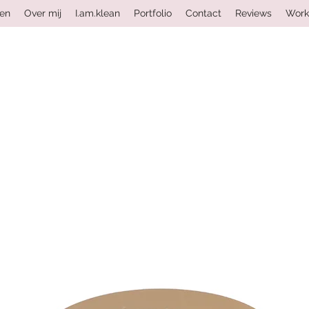
ten
Over mij
I.am.klean
Portfolio
Contact
Reviews
Work