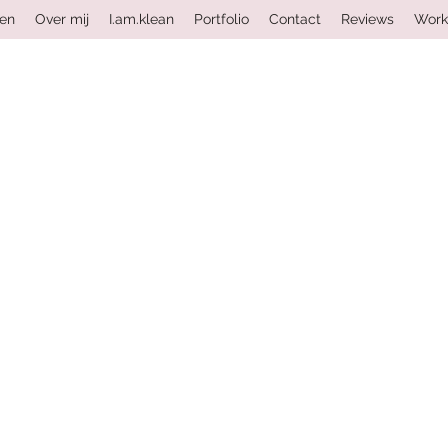
ten
Over mij
I.am.klean
Portfolio
Contact
Reviews
Work