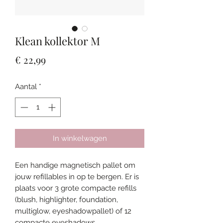
Klean kollektor M
Prijs
€ 22,99
Aantal
*
In winkelwagen
Een handige magnetisch pallet om
jouw refillables in op te bergen. Er is
plaats voor 3 grote compacte refills
(blush, highlighter, foundation,
multiglow, eyeshadowpallet) of 12
compacte eyeshadows.