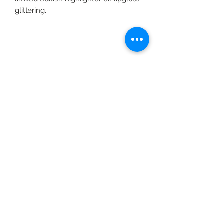
glittering.
©2020 door Braids & Shades by Lore.