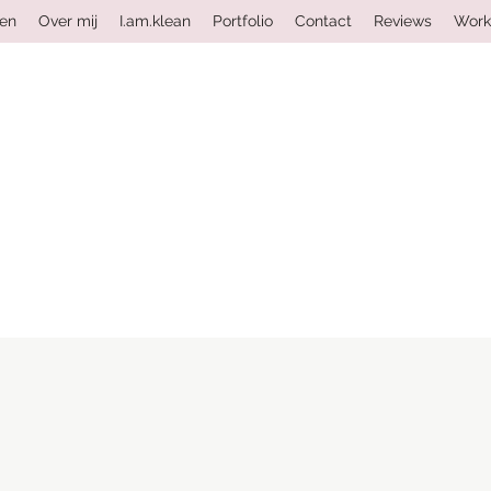
ten
Over mij
I.am.klean
Portfolio
Contact
Reviews
Work