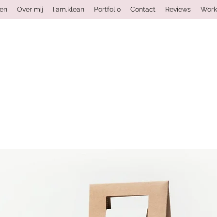
ten
Over mij
I.am.klean
Portfolio
Contact
Reviews
Work