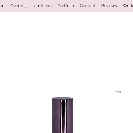
ten
Over mij
I.am.klean
Portfolio
Contact
Reviews
Work