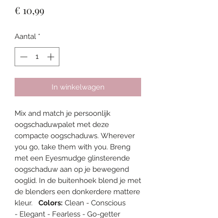
Prijs
€ 10,99
Aantal
*
In winkelwagen
Mix and match je persoonlijk
oogschaduwpalet met deze
compacte oogschaduws. Wherever
you go, take them with you. Breng
met een Eyesmudge glinsterende
oogschaduw aan op je bewegend
ooglid. In de buitenhoek blend je met
de blenders een donkerdere mattere
kleur.
Colors:
Clean - Conscious
- Elegant - Fearless - Go-getter