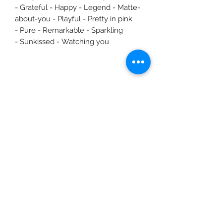
- Grateful - Happy - Legend - Matte-
about-you - Playful - Pretty in pink
- Pure - Remarkable - Sparkling
- Sunkissed - Watching you
©2020 door Braids & Shades by Lore.