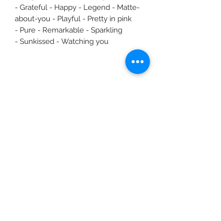
- Grateful - Happy - Legend - Matte-
about-you - Playful - Pretty in pink
- Pure - Remarkable - Sparkling
- Sunkissed - Watching you
©2020 door Braids & Shades by Lore.