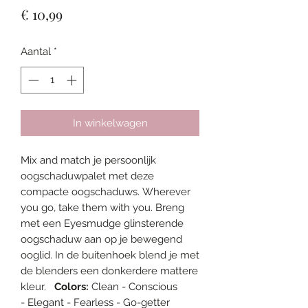
Prijs
€ 10,99
Aantal
*
In winkelwagen
Mix and match je persoonlijk
oogschaduwpalet met deze
compacte oogschaduws. Wherever
you go, take them with you. Breng
met een Eyesmudge glinsterende
oogschaduw aan op je bewegend
ooglid. In de buitenhoek blend je met
de blenders een donkerdere mattere
kleur.
Colors:
Clean - Conscious
- Elegant - Fearless - Go-getter