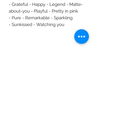
- Grateful - Happy - Legend - Matte-
about-you - Playful - Pretty in pink
- Pure - Remarkable - Sparkling
- Sunkissed - Watching you
©2020 door Braids & Shades by Lore.