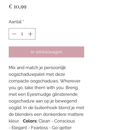
Prijs
€ 10,99
Aantal
*
In winkelwagen
Mix and match je persoonlijk
oogschaduwpalet met deze
compacte oogschaduws. Wherever
you go, take them with you. Breng
met een Eyesmudge glinsterende
oogschaduw aan op je bewegend
ooglid. In de buitenhoek blend je met
de blenders een donkerdere mattere
kleur.
Colors:
Clean - Conscious
- Elegant - Fearless - Go-getter