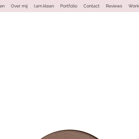
ten
Over mij
I.am.klean
Portfolio
Contact
Reviews
Work