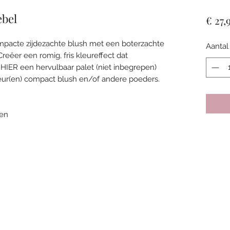
ebel
€ 27,
mpacte zijdezachte blush met een boterzachte
Aantal
reëer een romig, fris kleureffect dat
 HIER een hervulbaar palet (niet inbegrepen)
leur(en) compact blush en/of andere poeders.
len