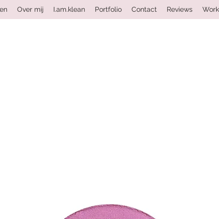
ten
Over mij
I.am.klean
Portfolio
Contact
Reviews
Work