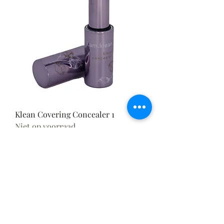
Klean Covering Concealer 1
Niet op voorraad
©2020 door Braids & Shades by Lore.