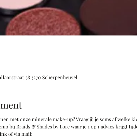
allaarstraat 38 3270 Scherpenheuvel
ement
ennen met onze minerale make-up? Vraag jij je soms af welke kl
emo bij Braids & Shades by Lore waar je 1 op 1 advies krijgt tij
nk of via mail: