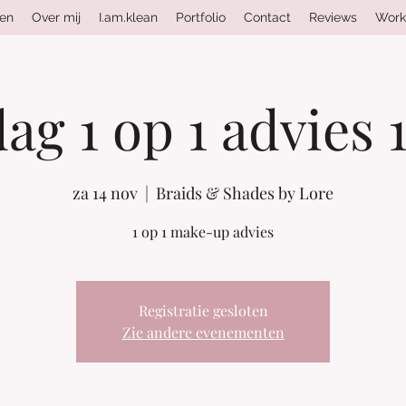
ten
Over mij
I.am.klean
Portfolio
Contact
Reviews
Work
g 1 op 1 advies 1
za 14 nov
  |  
Braids & Shades by Lore
1 op 1 make-up advies
Registratie gesloten
Zie andere evenementen